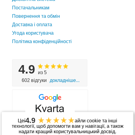
Постачальникам
Повернення та обмін
Доставка і оплата
Угода користувача
Політика конфіденційності
4.9
из 5
602 відгуки
докладніше...
4.9
Цей сайт використовує файли cookie та інші
технології, щоб допомогти вам у навігації, а також
надати кращий користувальницький досвід.
Приймаємо до оплати