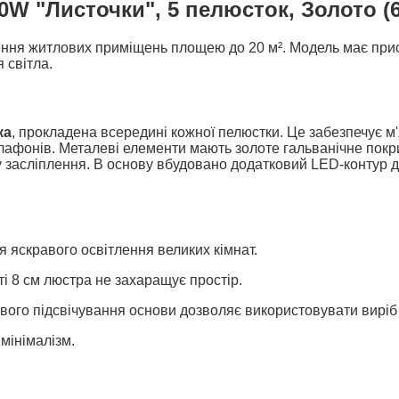
W "Листочки", 5 пелюсток, Золото (6
ння житлових приміщень площею до 20 м². Модель має прист
 світла.
ка
, прокладена всередині кожної пелюстки. Це забезпечує м'
лафонів. Металеві елементи мають золоте гальванічне покрит
 засліплення. В основу вбудовано додатковий LED-контур дл
 яскравого освітлення великих кімнат.
і 8 см люстра не захаращує простір.
вого підсвічування основи дозволяє використовувати виріб 
мінімалізм.