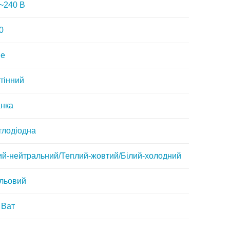
~240 В
0
ве
тінний
нка
тлодіодна
ий-нейтральний/Теплий-жовтий/Білий-холодний
льовий
 Ват