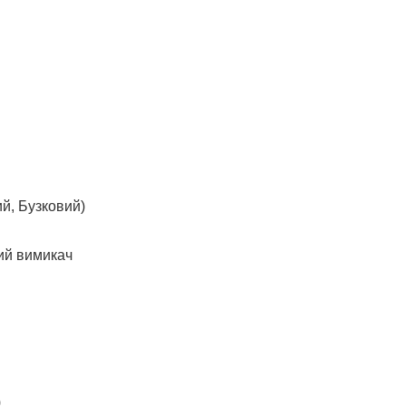
ий, Бузковий)
ний вимикач
)