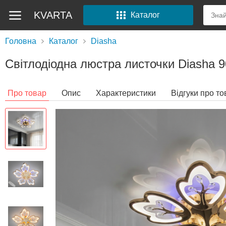
KVARTA
Каталог
Головна
Каталог
Diasha
Світлодіодна люстра листочки Diasha 9
Про товар
Опис
Характеристики
Відгуки про то