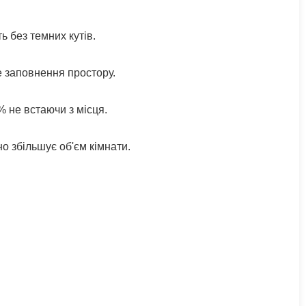
ь без темних кутів.
е заповнення простору.
 не встаючи з місця.
о збільшує об'єм кімнати.