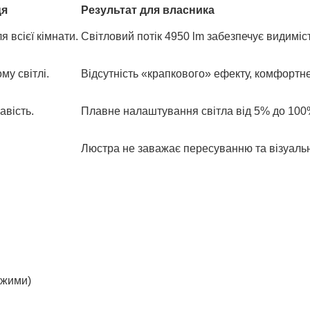
ця
Результат для власника
я всієї кімнати.
Світловий потік 4950 lm забезпечує видиміст
му світлі.
Відсутність «крапкового» ефекту, комфортн
авість.
Плавне налаштування світла від 5% до 100%
Люстра не заважає пересуванню та візуальн
ежими)