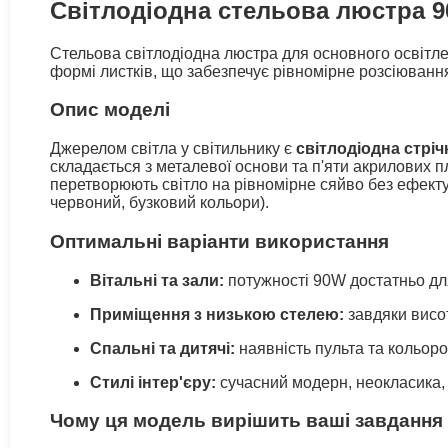
Світлодіодна стельова люстра 90
Стельова світлодіодна люстра для основного освітле
формі листків, що забезпечує рівномірне розсіювання
Опис моделі
Джерелом світла у світильнику є
світлодіодна стріч
складається з металевої основи та п'яти акрилових п
перетворюють світло на рівномірне сяйво без ефекту
червоний, бузковий кольори).
Оптимальні варіанти використання
Вітальні та зали:
потужності 90W достатньо для
Приміщення з низькою стелею:
завдяки висот
Спальні та дитячі:
наявність пульта та кольоро
Стилі інтер'єру:
сучасний модерн, неокласика, 
Чому ця модель вирішить ваші завдання