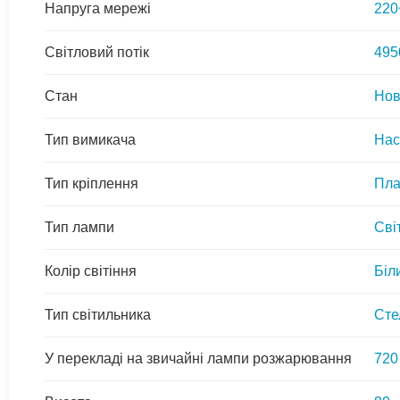
Напруга мережі
220
Світловий потік
495
Стан
Но
Тип вимикача
Нас
Тип кріплення
Пла
Тип лампи
Сві
Колір світіння
Біл
Тип світильника
Сте
У перекладі на звичайні лампи розжарювання
720