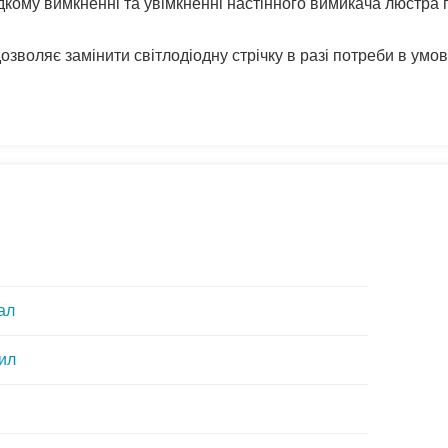
ому вимкненні та увімкненні настінного вимикача люстра 
дозволяє замінити світлодіодну стрічку в разі потреби в умов
ал
ил