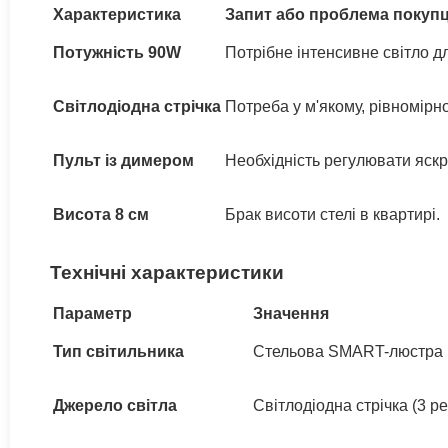
Характеристика
Запит або проблема покуп
Потужність 90W
Потрібне інтенсивне світло дл
Світлодіодна стрічка
Потреба у м'якому, рівномірно
Пульт із димером
Необхідність регулювати яскр
Висота 8 см
Брак висоти стелі в квартирі.
Технічні характеристики
Параметр
Значення
Тип світильника
Стельова SMART-люстра
Джерело світла
Світлодіодна стрічка (3 р