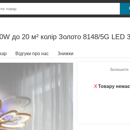
0W до 20 м² колір Золото 8148/5G LED 3
вар
Відгуки про нас
Знижки
Залишити в
X
Товару немає