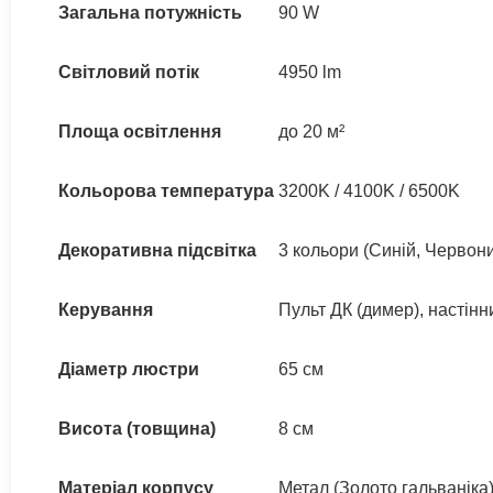
Загальна потужність
90 W
Світловий потік
4950 lm
Площа освітлення
до 20 м²
Кольорова температура
3200K / 4100K / 6500K
Декоративна підсвітка
3 кольори (Синій, Червон
Керування
Пульт ДК (димер), настін
Діаметр люстри
65 см
Висота (товщина)
8 см
Матеріал корпусу
Метал (Золото гальваніка