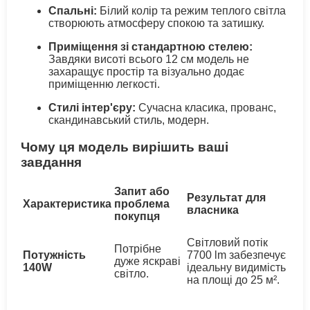
Спальні:
Білий колір та режим теплого світла
створюють атмосферу спокою та затишку.
Приміщення зі стандартною стелею:
Завдяки висоті всього 12 см модель не
захаращує простір та візуально додає
приміщенню легкості.
Стилі інтер'єру:
Сучасна класика, прованс,
скандинавський стиль, модерн.
Чому ця модель вирішить ваші
завдання
Запит або
Результат для
Характеристика
проблема
власника
покупця
Світловий потік
Потрібне
Потужність
7700 lm забезпечує
дуже яскраві
140W
ідеальну видимість
світло.
на площі до 25 м².