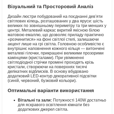
Візуальний та Просторовий Аналіз
Дизайн люстри побудований на поєднанні дев'яти
світлових кілець, розташованих у два яруси: шість
великих по зовнішньому периметру та три менших у
центрі. Металевий каркас вкритий якісною білою
матовою емаллю, що дозволяє приладу практично
«розчинитися» на фоні світлої стелі, залишаючи
акцент лише на грі світла. Головною особливістю є
внутрішнє наповнення кожного кільця — витончені
металеві гілочки, прикрашені великими прозорими
камінцями (кристалами). При увімкненні
світлодіодної стрічки промені проходять крізь
кристали, створюючи на поверхнях тисячі
делікатних відблисків. В основу вбудовано
додатковий LED-контур декоративної підсвітки
(синій, червоний, бузковий кольори).
Оптимальні варіанти використання
Вітальні та зали:
Потужності 140W достатньо
для яскравого освітлення кімнати без
додаткових джерел світла.