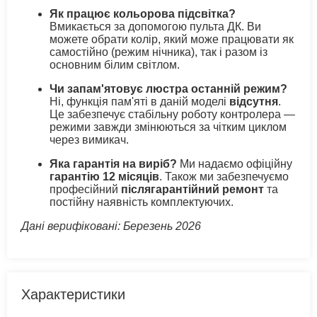
Як працює кольорова підсвітка?
Вмикається за допомогою пульта ДК. Ви
можете обрати колір, який може працювати як
самостійно (режим нічника), так і разом із
основним білим світлом.
Чи запам'ятовує люстра останній режим?
Ні, функція пам'яті в даній моделі
відсутня
.
Це забезпечує стабільну роботу контролера —
режими завжди змінюються за чітким циклом
через вимикач.
Яка гарантія на виріб?
Ми надаємо офіційну
гарантію 12 місяців
. Також ми забезпечуємо
професійний
післягарантійний ремонт
та
постійну наявність комплектуючих.
Дані верифіковані: Березень 2026
Характеристики