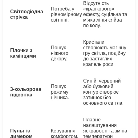
Відсутність
Потреба у
«крапкового»
Світлодіодна
рівномірному
ефекту, суцільна та
стрічка
світінні.
м'яка лінія сяйва
по колу.
Кристали
Пошук
створюють магічну
Гілочки з
ніжного
гру світла, подібну
камінцями
декору.
до застиглих
крапель роси.
Синій, червоний
Пошук
або бузковий
3-кольорова
режиму
контур створює
підсвітка
нічника.
затишок без
основного світла.
Плавне
налаштування
Пульт із
Керування
яскравості та зміна
димером
комфортом.
температури