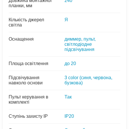
Довжина монтажної
240
планки, мм
Кількість джерел
Я
світла
Оснащення
диммер, пульт,
світлодіодне
підсвічування
Площа освітлення
до 20
Підсвічування
3 colоr (синя, червона,
навколо основи
бузкова)
Пульт керування в
Так
комплекті
Ступінь захисту IP
IP20