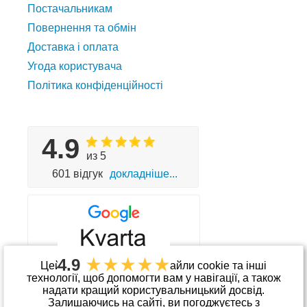
Постачальникам
Повернення та обмін
Доставка і оплата
Угода користувача
Політика конфіденційності
4.9
из 5
601 відгук
докладніше...
4.9
Цей сайт використовує файли cookie та інші
технології, щоб допомогти вам у навігації, а також
надати кращий користувальницький досвід.
Приймаємо до оплати
Залишаючись на сайті, ви погоджуєтесь з