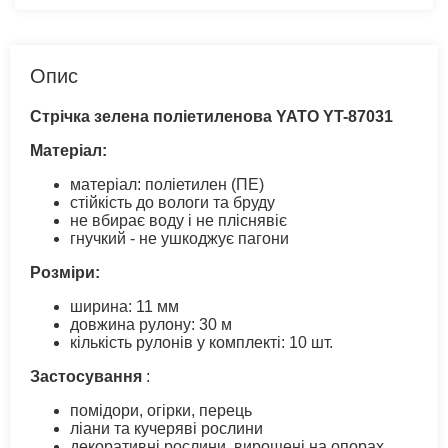
Опис
Стрічка зелена поліетиленова YATO YT-87031
Матеріал:
матеріал: поліетилен (ПЕ)
стійкість до вологи та бруду
не вбирає воду і не пліснявіє
гнучкий - не ушкоджує пагони
Розміри:
ширина: 11 мм
довжина рулону: 30 м
кількість рулонів у комплекті: 10 шт.
Застосування
:
помідори, огірки, перець
ліани та кучеряві рослини
декоративні рослини, вирощені на опорах