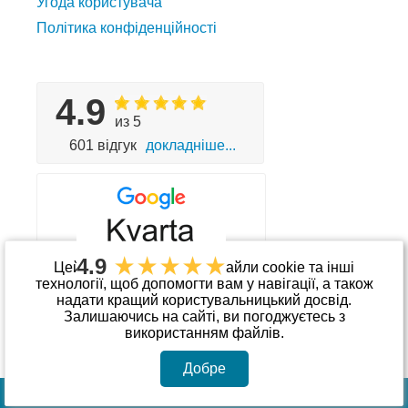
Угода користувача
Політика конфіденційності
4.9
из 5
601 відгук
докладніше...
4.9
Цей сайт використовує файли cookie та інші
технології, щоб допомогти вам у навігації, а також
надати кращий користувальницький досвід.
Приймаємо до оплати
Залишаючись на сайті, ви погоджуєтесь з
використанням файлів.
Добре
© Інтернет-магазин «kvarta.ua»