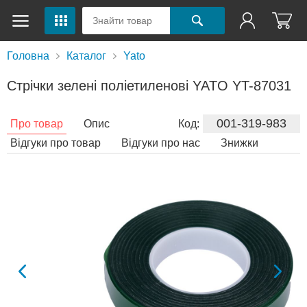
Головна
Каталог
Yato
Стрічки зелені поліетиленові YATO YT-87031
001-319-983
Про товар
Опис
Код:
Відгуки про товар
Відгуки про нас
Знижки