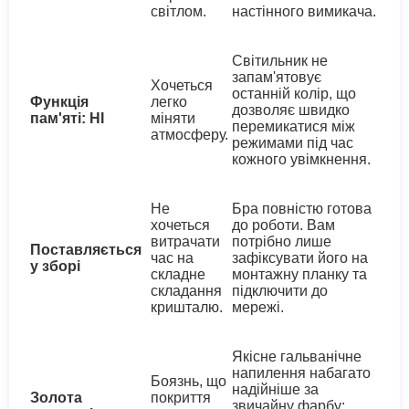
світлом.
настінного вимикача.
Світильник не
запам'ятовує
Хочеться
останній колір, що
Функція
легко
дозволяє швидко
пам'яті: НІ
міняти
перемикатися між
атмосферу.
режимами під час
кожного увімкнення.
Не
Бра повністю готова
хочеться
до роботи. Вам
витрачати
потрібно лише
Поставляється
час на
зафіксувати його на
у зборі
складне
монтажну планку та
складання
підключити до
кришталю.
мережі.
Якісне гальванічне
напилення набагато
Боязнь, що
надійніше за
Золота
покриття
звичайну фарбу: