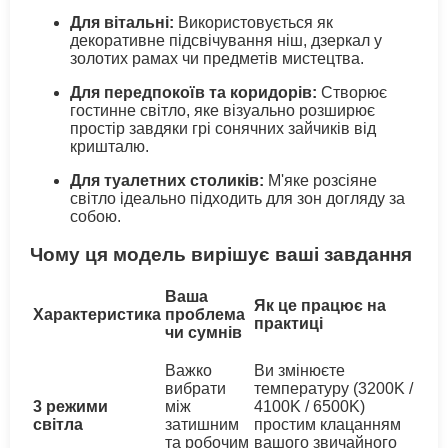
Для вітальні:
Використовується як
декоративне підсвічування ніш, дзеркал у
золотих рамах чи предметів мистецтва.
Для передпокоїв та коридорів:
Створює
гостинне світло, яке візуально розширює
простір завдяки грі сонячних зайчиків від
кришталю.
Для туалетних столиків:
М'яке розсіяне
світло ідеально підходить для зон догляду за
собою.
Чому ця модель вирішує ваші завдання
Ваша
Як це працює на
Характеристика
проблема
практиці
чи сумнів
Важко
Ви змінюєте
вибрати
температуру (3200K /
3 режими
між
4100K / 6500K)
світла
затишним
простим клацанням
та робочим
вашого звичайного