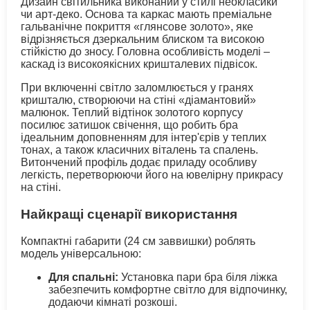
Дизайн світильника виконаний у стилі неокласики
чи арт-деко. Основа та каркас мають преміальне
гальванічне покриття «глянсове золото», яке
відрізняється дзеркальним блиском та високою
стійкістю до зносу. Головна особливість моделі –
каскад із високоякісних кришталевих підвісок.
При включенні світло заломлюється у гранях
кришталю, створюючи на стіні «діамантовий»
малюнок. Теплий відтінок золотого корпусу
посилює затишок свічення, що робить бра
ідеальним доповненням для інтер'єрів у теплих
тонах, а також класичних віталень та спалень.
Витончений профіль додає приладу особливу
легкість, перетворюючи його на ювелірну прикрасу
на стіні.
Найкращі сценарії використання
Компактні габарити (24 см заввишки) роблять
модель універсальною:
Для спальні:
Установка пари бра біля ліжка
забезпечить комфортне світло для відпочинку,
додаючи кімнаті розкоші.