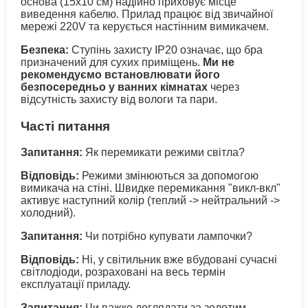
основа (15х10 см) надійно приховує місце
виведення кабелю. Прилад працює від звичайної
мережі 220V та керується настінним вимикачем.
Безпека:
Ступінь захисту IP20 означає, що бра
призначений для сухих приміщень.
Ми не
рекомендуємо встановлювати його
безпосередньо у ванних кімнатах
через
відсутність захисту від вологи та пари.
Часті питання
Запитання:
Як перемикати режими світла?
Відповідь:
Режими змінюються за допомогою
вимикача на стіні. Швидке перемикання "викл-вкл"
активує наступний колір (теплий -> нейтральний ->
холодний).
Запитання:
Чи потрібно купувати лампочки?
Відповідь:
Ні, у світильник вже вбудовані сучасні
світлодіоди, розраховані на весь термін
експлуатації приладу.
Запитання:
Чи важко доглядати за золотим