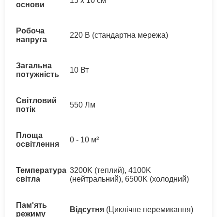
15 х 10 см
основи
Робоча
220 В (стандартна мережа)
напруга
Загальна
10 Вт
потужність
Світловий
550 Лм
потік
Площа
0 - 10 м²
освітлення
Температура
3200K (теплий), 4100K
світла
(нейтральний), 6500K (холодний)
Пам'ять
Відсутня
(Циклічне перемикання)
режиму