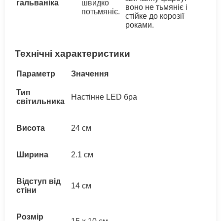
гальваніка
швидко
воно не тьмяніє і
потьмяніє.
стійке до корозії
роками.
Технічні характеристики
Параметр
Значення
Тип
Настінне LED бра
світильника
Висота
24 см
Ширина
2.1 см
Відступ від
14 см
стіни
Розмір