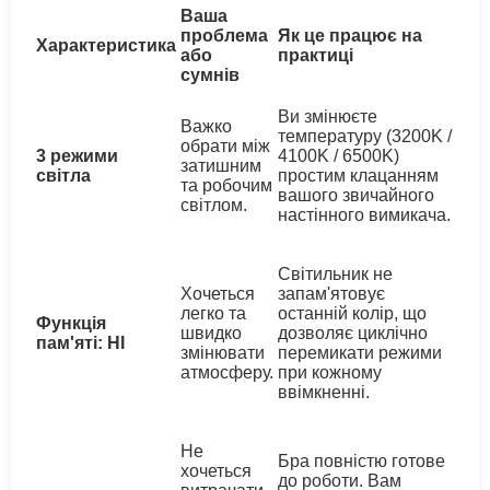
Ваша
проблема
Як це працює на
Характеристика
або
практиці
сумнів
Ви змінюєте
Важко
температуру (3200K /
обрати між
3 режими
4100K / 6500K)
затишним
світла
простим клацанням
та робочим
вашого звичайного
світлом.
настінного вимикача.
Світильник не
Хочеться
запам'ятовує
легко та
останній колір, що
Функція
швидко
дозволяє циклічно
пам'яті: НІ
змінювати
перемикати режими
атмосферу.
при кожному
ввімкненні.
Не
Бра повністю готове
хочеться
до роботи. Вам