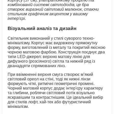
корпусу (57 см), ультратонкому профілю та
комбінованій системі світлодіодів, це бра
створює виразний світловий малюнок, стаючи
стильним графічним акцентом у вашому
інтер'єрі.
Візуальний аналіз та дизайн
Світильник виконаний у стилі суворого техно-
мінімалізму. Корпус має видовжену прямокутну
форму, виготовлений із металу та покритий якісною
чорною матовою фарбою. Конструкція поєднує два
типи LED-джерел: верхню матову лінію для
дифузного (розсіяного) світла та нижній ряд із
дванадцяти спрямованих лінз.
При ввімкненні верхня смуга створює м’який
світловий ореол на стіні, тоді як нижні лінзи
формують чіткі, ритмічні геометричні промені.
Чорний матовий корпус додає інтер'єру характеру
та глибини, роблячи світловий потік візуально
яскравішим та контрастнішим. Це ідеальний вибір
для стилів лофт, хай-тек або футуристичний
мінімалізм.