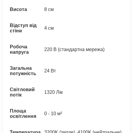
Висота
8 см
Відступ від
4 см
стіни
Робоча
220 В (стандартна мережа)
напруга
Загальна
24 Вт
потужність
Світловий
1320 Лм
потік
Площа
0 - 10 м²
освітлення
Температура
3200K (тепле), 4100K (нейтральне),