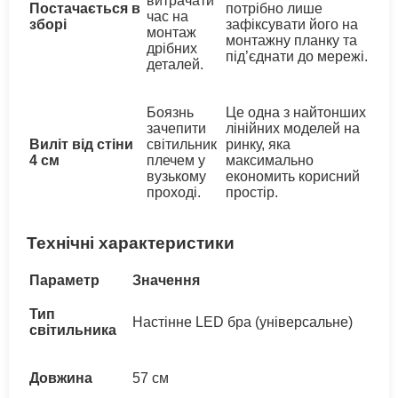
витрачати
Постачається в
потрібно лише
час на
зборі
зафіксувати його на
монтаж
монтажну планку та
дрібних
під’єднати до мережі.
деталей.
Боязнь
Це одна з найтонших
зачепити
лінійних моделей на
Виліт від стіни
світильник
ринку, яка
4 см
плечем у
максимально
вузькому
економить корисний
проході.
простір.
Технічні характеристики
Параметр
Значення
Тип
Настінне LED бра (універсальне)
світильника
Довжина
57 см