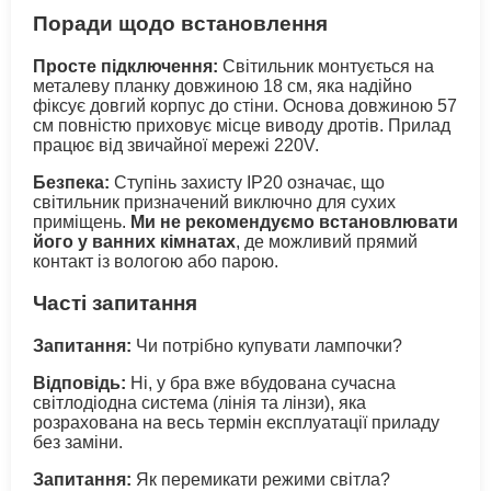
Поради щодо встановлення
Просте підключення:
Світильник монтується на
металеву планку довжиною 18 см, яка надійно
фіксує довгий корпус до стіни. Основа довжиною 57
см повністю приховує місце виводу дротів. Прилад
працює від звичайної мережі 220V.
Безпека:
Ступінь захисту IP20 означає, що
світильник призначений виключно для сухих
приміщень.
Ми не рекомендуємо встановлювати
його у ванних кімнатах
, де можливий прямий
контакт із вологою або парою.
Часті запитання
Запитання:
Чи потрібно купувати лампочки?
Відповідь:
Ні, у бра вже вбудована сучасна
світлодіодна система (лінія та лінзи), яка
розрахована на весь термін експлуатації приладу
без заміни.
Запитання:
Як перемикати режими світла?