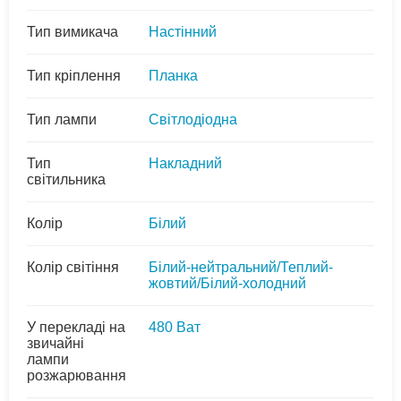
Тип вимикача
Настінний
Тип кріплення
Планка
Тип лампи
Світлодіодна
Тип
Накладний
світильника
Колір
Білий
Колір світіння
Білий-нейтральний/Теплий-
жовтий/Білий-холодний
У перекладі на
480 Ват
звичайні
лампи
розжарювання