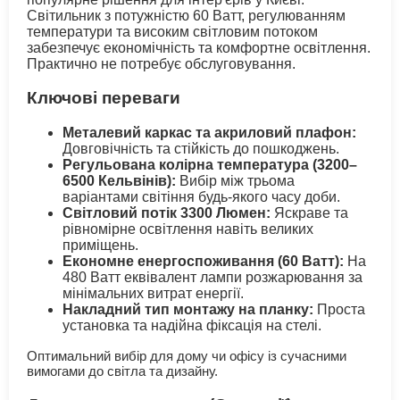
Світильник з потужністю 60 Ватт, регулюванням
температури та високим світловим потоком
забезпечує економічність та комфортне освітлення.
Практично не потребує обслуговування.
Ключові переваги
Металевий каркас та акриловий плафон:
Довговічність та стійкість до пошкоджень.
Регульована колірна температура (3200–
6500 Кельвінів):
Вибір між трьома
варіантами світіння будь-якого часу доби.
Світловий потік 3300 Люмен:
Яскраве та
рівномірне освітлення навіть великих
приміщень.
Економне енергоспоживання (60 Ватт):
На
480 Ватт еквівалент лампи розжарювання за
мінімальних витрат енергії.
Накладний тип монтажу на планку:
Проста
установка та надійна фіксація на стелі.
Оптимальний вибір для дому чи офісу із сучасними
вимогами до світла та дизайну.