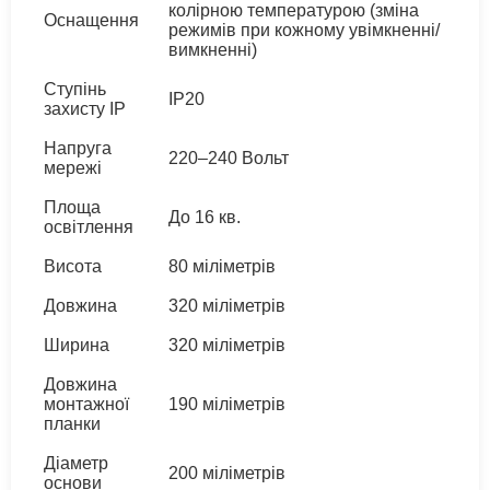
колірною температурою (зміна
Оснащення
режимів при кожному увімкненні/
вимкненні)
Ступінь
IP20
захисту IP
Напруга
220–240 Вольт
мережі
Площа
До 16 кв.
освітлення
Висота
80 міліметрів
Довжина
320 міліметрів
Ширина
320 міліметрів
Довжина
монтажної
190 міліметрів
планки
Діаметр
200 міліметрів
основи