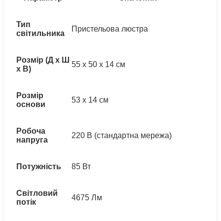
Тип
Пристельова люстра
світильника
Розмір (Д x Ш
55 x 50 x 14 см
x В)
Розмір
53 x 14 см
основи
Робоча
220 В (стандартна мережа)
напруга
Потужність
85 Вт
Світловий
4675 Лм
потік