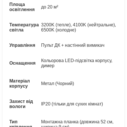
Площа
до 20 м²
освітлення
Температура
3200K (тепле), 4100K (нейтральне),
світла
6500K (холодне)
Управління
Пульт ДК + настінний вимикач
Кольорова LED-підсвітка корпусу,
Оснащення
димер
Матеріал
Метал (Чорний)
корпусу
Захист від
IP20 (тільки для сухих кімнат)
вологи
Тип
Монтажна планка (довжина 52 см,
кріплення
ширина 9 см)