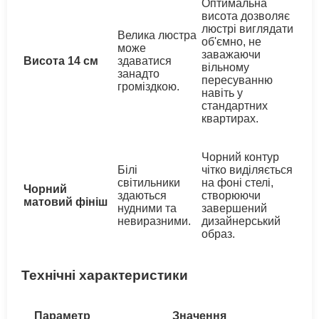
Оптимальна
висота дозволяє
люстрі виглядати
Велика люстра
об'ємно, не
може
заважаючи
Висота 14 см
здаватися
вільному
занадто
пересуванню
громіздкою.
навіть у
стандартних
квартирах.
Чорний контур
Білі
чітко виділяється
світильники
на фоні стелі,
Чорний
здаються
створюючи
матовий фініш
нудними та
завершений
невиразними.
дизайнерський
образ.
Технічні характеристики
Параметр
Значення