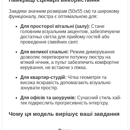
Завдяки значним розмірам (50х55 см) та широкому
функціоналу, люстра є оптимальною для:
Для просторої вітальні (залу):
Стане
головним візуальним акцентом, забезпечуючи
достатньо світла для прийому гостей або
проведення сімейних свят.
Для великої спальні:
Режим димерування
дозволяє перетворити потужну люстру на
м'який нічник, а пульт забезпечить комфортне
керування, не встаючи з ліжка.
Для квартир-студій:
Чітка геометрія та
висока яскравість допомагають візуально
зонувати простір.
Для офісів та шоурумів:
Сучасний стиль хай-
тек підкреслить прогресивність інтер'єру.
Чому ця модель вирішує ваші завдання