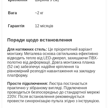
Вага
~2 кг
Гарантія
12 місяців
Поради щодо встановлення
Для натяжних стель:
Це пріоритетний варіант
монтажу. Металева основа світильника ефективно
відводить тепло від LED-джерел, захищаючи ПВХ-
полотно від деформації. Довга монтажна планка
(52 см) забезпечує надійне кріплення та
рівномірний розподіл навантаження на закладну
платформу.
Просте підключення:
Люстра постачається
практично у зібраному вигляді. Підключення
проводиться безпосередньо до стандартної мережі
220V. Після встановлення рекомендується
провести синхронізацію пульта згідно з інструкцією.