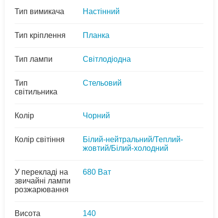
Тип вимикача
Настінний
Тип кріплення
Планка
Тип лампи
Світлодіодна
Тип
Стельовий
світильника
Колір
Чорний
Колір світіння
Білий-нейтральний/Теплий-
жовтий/Білий-холодний
У перекладі на
680 Ват
звичайні лампи
розжарювання
Висота
140