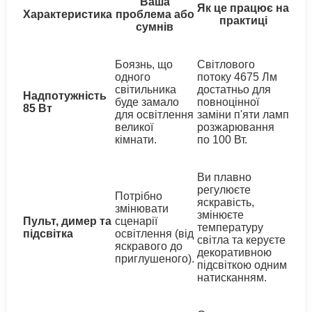
Ваша
Як це працює на
Характеристика
проблема або
практиці
сумнів
Боязнь, що
Світлового
одного
потоку 4675 Лм
світильника
достатньо для
Надпотужність
буде замало
повноцінної
85 Вт
для освітлення
заміни п'яти ламп
великої
розжарювання
кімнати.
по 100 Вт.
Ви плавно
регулюєте
Потрібно
яскравість,
змінювати
змінюєте
Пульт, димер та
сценарії
температуру
підсвітка
освітлення (від
світла та керуєте
яскравого до
декоративною
приглушеного).
підсвіткою одним
натисканням.