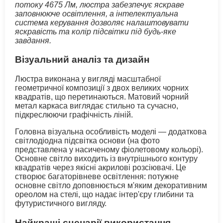
потоку 4675 Лм, люстра забезпечує яскраве
заповнююче освітлення, а інтелектуальна
система керування дозволяє налаштовувати
яскравість та колір підсвітки під будь-яке
завдання.
Візуальний аналіз та дизайн
Люстра виконана у вигляді масштабної
геометричної композиції з двох великих чорних
квадратів, що перетинаються. Матовий чорний
метал каркаса виглядає стильно та сучасно,
підкреслюючи графічність ліній.
Головна візуальна особливість моделі — додаткова
світлодіодна підсвітка основи (на фото
представлена у насиченому фіолетовому кольорі).
Основне світло виходить із внутрішнього контуру
квадратів через якісні акрилові розсіювачі. Це
створює багаторівневе освітлення: потужне
основне світло доповнюється м'яким декоративним
ореолом на стелі, що надає інтер'єру глибини та
футуристичного вигляду.
Найкращі сценарії використання