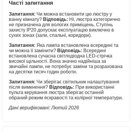
Часті запитання
Запитання:
Чи можна встановити цю люстру у
ванну кімнату?
Відповідь:
Ні, люстра категорично
не призначена для вологих приміщень. Ступінь
захисту IP20 допускає експлуатацію виключно в
сухих зонах (зали, спальні, коридори).
Запитання:
Яка лампа встановлена всередині та
чи можна її замінити?
Відповідь:
Всередині
встановлена сучасна світлодіодна LED-стрічка
високої щільності. Вона значно надійніша за
звичайні лампи, не потребує заміни та розрахована
на десятки тисяч годин роботи.
Запитання:
Чи зберігає світильник налаштування
після вимкнення?
Відповідь:
При використанні
пульта керування люстра зберігає останній
обраний режим яскравості та колірної температури.
Дані верифіковані: Лютий 2026