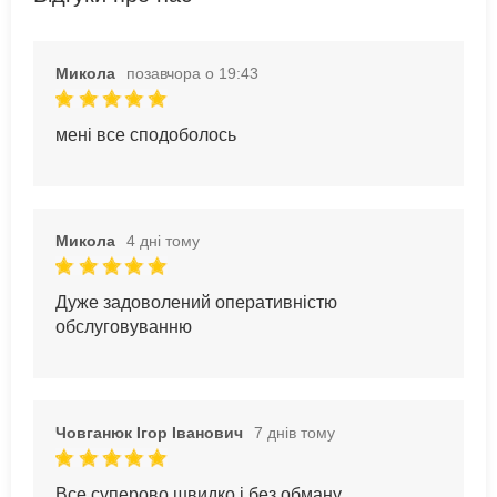
Микола
позавчора о 19:43
мені все сподоболось
Микола
4 дні тому
Дуже задоволений оперативністю
обслуговуванню
Човганюк Ігор Іванович
7 днів тому
Все суперово,швидко і без обману