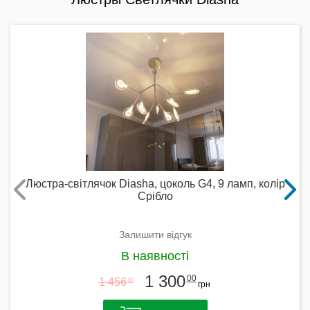
Люстра-світлячок Diasha, цоколь G4, 9 ламп, колір
Срібло
Залишити відгук
В наявності
1 300
00
1 456
00
грн