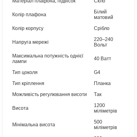
Матеріал плафона, підвісок
Скло
Білий
Колір плафона
матовий
Колір корпусу
Срібло
220–240
Напруга мережі
Вольт
Максимальна потужність однієї
40 Ватт
лампи
Тип цоколя
G4
Тип кріплення
Планка
Можливість регулювання висоти
Так
1200
Висота
міліметрів
500
Мінімальна висота
міліметрів