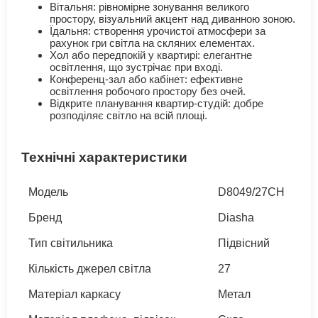
Вітальня: рівномірне зонування великого
простору, візуальний акцент над диванною зоною.
Їдальня: створення урочистої атмосфери за
рахунок гри світла на скляних елементах.
Хол або передпокій у квартирі: елегантне
освітлення, що зустрічає при вході.
Конференц-зал або кабінет: ефективне
освітлення робочого простору без очей.
Відкрите планування квартир-студій: добре
розподіляє світло на всій площі.
Технічні характеристики
Модель
D8049/27CH
Бренд
Diasha
Тип світильника
Підвісний
Кількість джерел світла
27
Матеріал каркасу
Метал