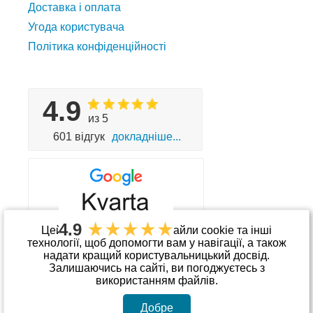
Доставка і оплата
Угода користувача
Політика конфіденційності
4.9
из 5
601 відгук
докладніше...
4.9
Цей сайт використовує файли cookie та інші
технології, щоб допомогти вам у навігації, а також
надати кращий користувальницький досвід.
Приймаємо до оплати
Залишаючись на сайті, ви погоджуєтесь з
використанням файлів.
Добре