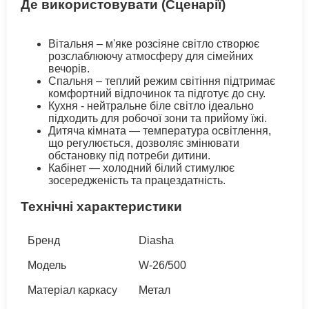
Де використовувати (Сценарії)
Вітальня – м'яке розсіяне світло створює
розслаблюючу атмосферу для сімейних
вечорів.
Спальня – теплий режим світіння підтримає
комфортний відпочинок та підготує до сну.
Кухня - нейтральне біле світло ідеально
підходить для робочої зони та прийому їжі.
Дитяча кімната — температура освітлення,
що регулюється, дозволяє змінювати
обстановку під потреби дитини.
Кабінет — холодний білий стимулює
зосередженість та працездатність.
Технічні характеристики
Бренд
Diasha
Модель
W-26/500
Матеріал каркасу
Метал