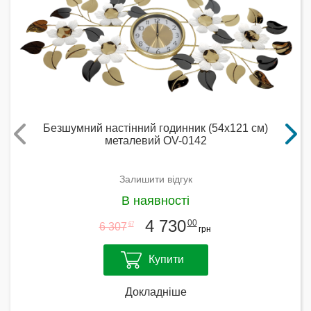
Безшумний настінний годинник (54х121 см)
металевий OV-0142
Залишити відгук
В наявності
4 730
00
6 307
67
грн
Купити
Докладніше