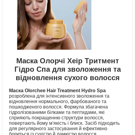
Маска Олорчі Хеір Тритмент
Гідро Спа для зволоження та
відновлення сухого волосся
Маска Olorchee Hair Treatment Hydro Spa
розроблена для інтенсивного зволоження та
відновлення нормального, фарбованого та
пошкодженого волосся. Формула збагачена
гідролізованими білками та пептидами, які
сприяють покращенню структури волосся,
повертають йому м'якість і блиск. Засіб підходить
для регулярного застосування й ефективно
бореться із сухістю й ламкістю волосся.