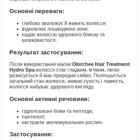
Основні переваги:
глибоко зволожує й живить волосся;
відновлює пошкоджені зони;
надає волоссю здорового блиску та
шовковистості.
Результат застосування:
Після використання маски
Olorchee Hair Treatment
Hydro Spa
волосся стає гладким, м'яким, легко
розчісується й має природне сяйво. Поліпшується
загальний стан волосся, зникає сухість і ламкість,
волосся набуває здорового вигляду.
Основні активні речовини:
гідролізовані білки та пептиди;
пантенол;
екстракти зволожувальних рослин.
Застосування: