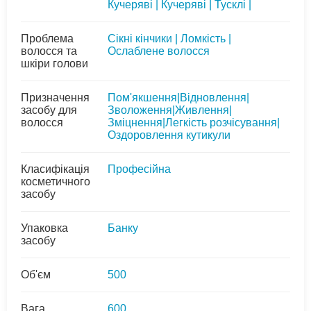
Кучеряві | Кучеряві | Тусклі |
Проблема
Сікні кінчики | Ломкість |
волосся та
Ослаблене волосся
шкіри голови
Призначення
Пом'якшення|Відновлення|
засобу для
Зволоження|Живлення|
волосся
Зміцнення|Легкість розчісування|
Оздоровлення кутикули
Класифікація
Професійна
косметичного
засобу
Упаковка
Банку
засобу
Об'єм
500
Вага
600