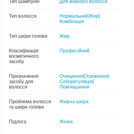
Тип шампуню
Для жирного волосся
Тип волосся
Нормальний|Жир|
Комбінація
Тип шкіри голови
Жир
Класифікація
Професійний
косметичного
засобу
Призначення
Очищення|Освіження|
засобу для
Себорегуляція|
волосся
Пом'якшення
Проблема волосся
Жирна шкіра
та шкіри голови
Підлога
Жінка