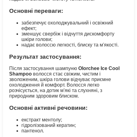
Основні переваги:
забезпечує охолоджувальний і освіжний
ефект;
зменшує свербіж і відчуття дискомфорту
шкіри голови;
надає волоссю легкості, блиску та м'якості.
Результат застосування:
Після застосування шампуню
Olorchee Ice Cool
Shampoo
волосся стає свіжим, чистим і
зволоженим, шкіра голови відчуває приємне
охолодження й комфорт. Волосся легко
розчісується, на дотик м'які та слухняні, з
природним здоровим блиском.
Основні активні речовини:
екстракт ментолу;
гідролізований кератин;
пантенол.