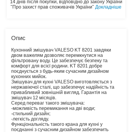
14 днів після покупки, відповідно до закону України
"Про захист прав споживачів України"
Докладніше
Опис
Кухонний змішувач VALESO KT 8201 завдяки 
двом важелям дозволяє перемкнутися на 
фільтровану воду. Це забезпечує безпеку та 
комфорт для всієї родини. KT 8201 добре 
поєднується з будь-яким сучасним дизайном 
кухонних мийок.
Змішувач для кухні VALESO виготовляється з 
нержавіючої сталі, що забезпечує надійність та 
привабливий зовнішній вигляд. Гарантія на 
змішувач 12 місяців.
Серед переваг такого змішувача:
-можливість перемикання на дві води;
-стильний дизайн;
-легкість догляду.
Функціональність такого крана для кухні у 
поєднанні з сучасним дизайном забезпечить 