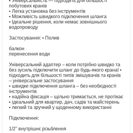
​​• Універсальність — підходить для більшості
побутових кранів
• Легка установка без інструментів
• Можливість швидкого підключення шланга
• Ідеальне рішення, коли немає зовнішнього
водопроводу
Застосування: • Полив
балкон
перенесення води
Універсальний адаптер – коли потрібно швидко та
без зусиль підключити шланг до будь-якого крана! •
підходить для більшості типів змішувачів та кранів
– універсальне застосування
• швидке підключення шланга – без необхідності
інструментів
• надійна фіксація – щільно тримається, не протікає
• ідеальний для квартир, дач, садів та майстерень
• легкий та зручний у щоденному використанні
Підключення:
1/2" внутрішнє різьблення