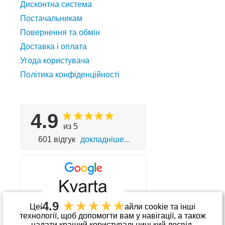
Дисконтна система
Постачальникам
Повернення та обмін
Доставка і оплата
Угода користувача
Політика конфіденційності
4.9
из 5
601 відгук
докладніше...
4.9
Цей сайт використовує файли cookie та інші
технології, щоб допомогти вам у навігації, а також
надати кращий користувальницький досвід.