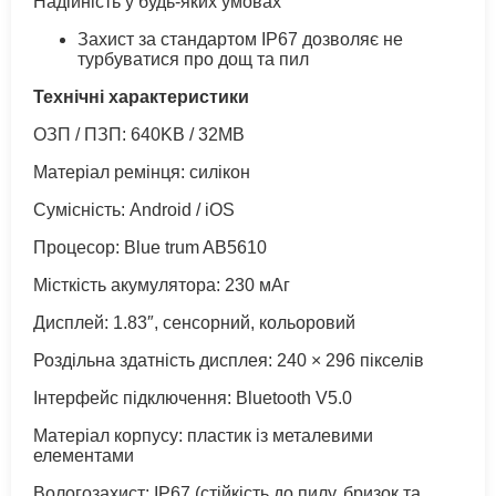
Надійність у будь-яких умовах
Захист за стандартом IP67 дозволяє не
турбуватися про дощ та пил
Технічні характеристики
ОЗП / ПЗП: 640KB / 32MB
Матеріал ремінця: силікон
Сумісність: Android / iOS
Процесор: Blue trum AB5610
Місткість акумулятора: 230 мАг
Дисплей: 1.83″, сенсорний, кольоровий
Роздільна здатність дисплея: 240 × 296 пікселів
Інтерфейс підключення: Bluetooth V5.0
Матеріал корпусу: пластик із металевими
елементами
Вологозахист: IP67 (стійкість до пилу, бризок та