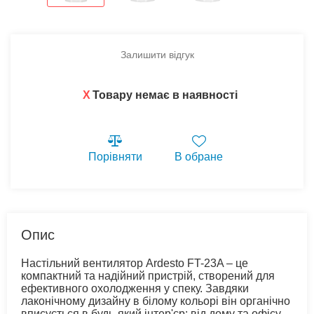
Залишити відгук
X
Товару немає в наявності
Порівняти
В обране
Опис
Настільний вентилятор Ardesto FT-23A – це
компактний та надійний пристрій, створений для
ефективного охолодження у спеку. Завдяки
лаконічному дизайну в білому кольорі він органічно
вписується в будь-який інтер'єр: від дому та офісу