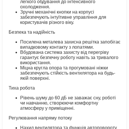
легкого обдування до інтенсивного
охолодження.
Зручні механічні кнопки на корпусі
забезпечують інтуїтивне управління для
користувачів різного віку.
Безпека та надійність
Посилена металева захисна решітка запобігає
випадковому контакту з лопатями.
Вбудована система захисту від перегріву
гарантує безпечну роботу навіть за тривалого
використання.
Міцна кругла опора та прогумовані ніжки
забезпечують стійкість вентилятора на будь-
якій поверхні.
Тиха робота
Рівень шуму до 60 дБ не заважає сну, роботі
чи навчанню, створюючи комфортну
атмосферу у приміщенні.
Регулювання напряму потоку
Нахил вентилятора та функція автоповороту