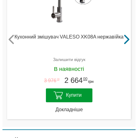
Кухонний змішувач VALESO XK08A нержавійка
Залишити відгук
В наявності
2 664
00
3 976
00
грн
Купити
Докладніше