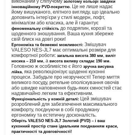
виконаний у сліпучому 
золотому кольорі завдяки 
. Це не лише надає 
інноваційному PVD-покриттю
йому вишуканого, елітного вигляду, що ідеально 
доповнить інтер'єри у стилі модерн, лофт, 
мінімалізм або класика, але й гарантує 
 до подряпин, корозії та 
феноменальну стійкість
щоденного зношування. Ваша кухня збереже 
свій блиск на довгі роки!
 Змішувач 
Ергономіка та безмежні можливості:
VALESO NES-JL7 має оптимальні розміри для 
комфортної роботи: 
, 
загальна висота 380 мм
виліт 
, а 
. 
носика – 210 мм
висота виливу складає 190 мм
Головною ж особливістю є його 
зручна висувна 
, яка революціонізує щоденні кухонні 
лійка
процеси. Забудьте про незручності! Тепер миття 
великого посуду, ретельне ополіскування овочів 
або швидке наповнення будь-яких ємностей стає 
надзвичайно легким та ефективним.
 Цей змішувач 
Функціональність у кожній деталі:
розроблений для забезпечення максимального 
комфорту, поєднуючи в собі продуману 
ергономіку та естетичну досконалість.
Оберіть VALESO NES-JL7 Золотий (PVD) – і ваш 
кухонний простір стане ідеальним поєднанням краси, 
практичності та довговічності!