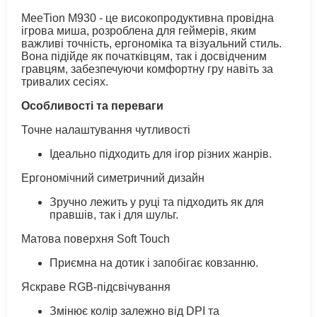
MeeTion M930 - це високопродуктивна провідна
ігрова миша, розроблена для геймерів, яким
важливі точність, ергономіка та візуальний стиль.
Вона підійде як початківцям, так і досвідченим
гравцям, забезпечуючи комфортну гру навіть за
тривалих сесіях.
Особливості та переваги
Точне налаштування чутливості
Ідеально підходить для ігор різних жанрів.
Ергономічний симетричний дизайн
Зручно лежить у руці та підходить як для
правшів, так і для шульг.
Матова поверхня Soft Touch
Приємна на дотик і запобігає ковзанню.
Яскраве RGB-підсвічування
Змінює колір залежно від DPI та