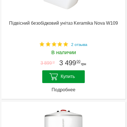
Підвісний безобідковий унітаз Keramika Nova W109
2 отзыва
В наличии
3 499
00
3 899
00
грн
Купить
Подробнее