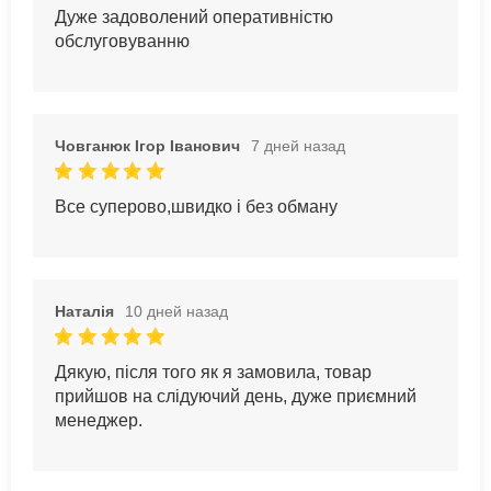
Дуже задоволений оперативністю
обслуговуванню
Човганюк Ігор Іванович
7 дней назад
Все суперово,швидко і без обману
Наталія
10 дней назад
Дякую, після того як я замовила, товар
прийшов на слідуючий день, дуже приємний
менеджер.