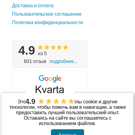
Доставка и оплата
Пользовательское соглашение
Политика конфиденциальности
4.9
из 5
601 отзыв
подробнее...
4.9
Этот сайт использует файлы cookie и другие
технологии, чтобы помочь вам в навигации, а также
предоставить лучший пользовательский опыт.
Принимаем к оплате
Оставаясь на сайте вы соглашаетесь с
использованием файлов.