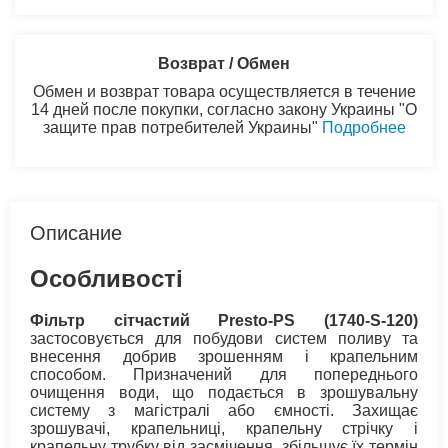
Возврат / Обмен
Обмен и возврат товара осуществляется в течение
14 дней после покупки, согласно закону Украины "О
защите прав потребителей Украины"
Подробнее
Описание
Особливості
Фільтр сітчастий Presto-PS (1740-S-120)
застосовується для побудови систем поливу та
внесення добрив зрошенням і крапельним
способом. Призначений для попереднього
очищення води, що подається в зрошувальну
систему з магістралі або ємності. Захищає
зрошувачі, крапельниці, крапельну стрічку і
крапельну трубку від засмічення, збільшує їх термін