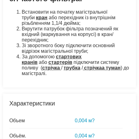
Встановити на початку магістральної
труби
кран
або перехідник із внутрішнім
різьбленням 1,1/4 дюйма;
Вкрутити патрубок фільтра позначений як
вхідний (маркування на корпусі) в кран/
перехідник;
Зі зворотного боку підключити основний
відрізок магістральної труби;
За допомогою
стартових
кранів
або
стартерів
підключити систему
поливу (
стрічка
/
трубка
/
стрічкаа туман
) до
магістралі.
Характеристики
Объем
0,004 м?
Объём.
0,004 м?