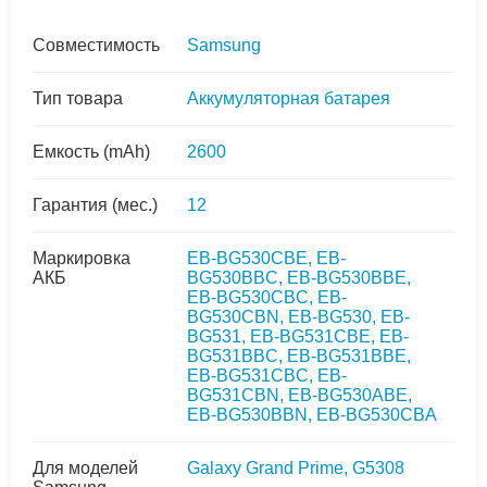
Совместимость
Samsung
Тип товара
Аккумуляторная батарея
Емкость (mAh)
2600
Гарантия (мес.)
12
Маркировка
EB-BG530CBE, EB-
АКБ
BG530BBC, EB-BG530BBE,
EB-BG530CBC, EB-
BG530CBN, EB-BG530, EB-
BG531, EB-BG531CBE, EB-
BG531BBC, EB-BG531BBE,
EB-BG531CBC, EB-
BG531CBN, EB-BG530ABE,
EB-BG530BBN, EB-BG530CBA
Для моделей
Galaxy Grand Prime, G5308