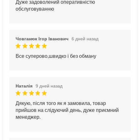
Дуже задоволений оперативністю
обслуговуванню
Човганюк Ігор Іванович
6 дней назад
Все суперово,швидко і без обману
Наталія
9 дней назад
Дякую, після того як я замовила, товар
прийшов на слідуючий день, дуже приємний
менеджер.