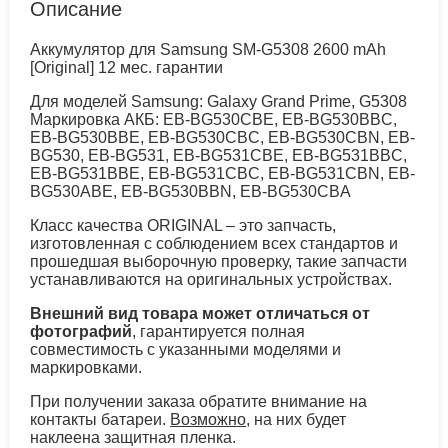
Описание
Аккумулятор для Samsung SM-G5308 2600 mAh
[Original] 12 мес. гарантии
Для моделей Samsung: Galaxy Grand Prime, G5308
Маркировка АКБ: EB-BG530CBE, EB-BG530BBC,
EB-BG530BBE, EB-BG530CBC, EB-BG530CBN, EB-
BG530, EB-BG531, EB-BG531CBE, EB-BG531BBC,
EB-BG531BBE, EB-BG531CBC, EB-BG531CBN, EB-
BG530ABE, EB-BG530BBN, EB-BG530CBA
Класс качества ORIGINAL – это запчасть,
изготовленная с соблюдением всех стандартов и
прошедшая выборочную проверку, такие запчасти
устанавливаются на оригинальных устройствах.
Внешний вид товара может отличаться от
фотографий
, гарантируется полная
совместимость с указанными моделями и
маркировками.
При получении заказа обратите внимание на
контакты батареи.
Возможно
, на них будет
наклеена защитная пленка.