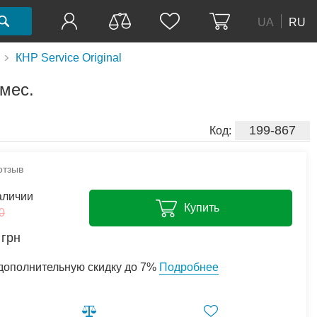
UA
RU
КНР Service Original
 мес.
199-867
Код:
отзыв
аличии
Купить
0
грн
дополнительную скидку до 7%
Подробнее