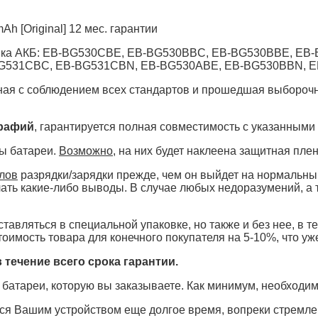
h [Original] 12 мес. гарантии
ровка АКБ: EB-BG530CBE, EB-BG530BBC, EB-BG530BBE, EB
G531CBC, EB-BG531CBN, EB-BG530ABE, EB-BG530BBN, 
нная с соблюдением всех стандартов и прошедшая выборочн
графий
, гарантируется полная совместимость с указанными
ты батареи.
Возможно
, на них будет наклеена защитная плен
клов
разрядки/зарядки прежде, чем он выйдет на нормальный
елать какие-либо выводы. В случае любых недоразумений, а
тавляться в специальной упаковке, но также и без нее, в те
тоимость товара для конечного покупателя на 5-10%, что уж
 течение всего срока гарантии.
 батареи, которую вы заказываете. Как минимум, необходи
ся Вашим устройством еще долгое время, вопреки стремле