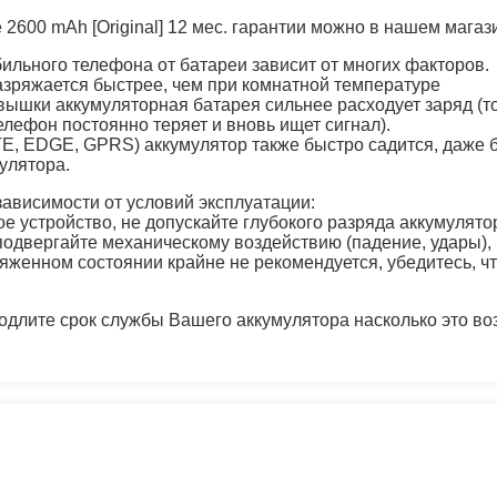
2600 mAh [Original] 12 мес. гарантии можно в нашем магази
ильного телефона от батареи зависит от многих факторов.
азряжается быстрее, чем при комнатной температуре
ышки аккумуляторная батарея сильнее расходует заряд (то 
елефон постоянно теряет и вновь ищет сигнал).
E, EDGE, GPRS) аккумулятор также быстро садится, даже бы
улятора.
ависимости от условий эксплуатации:
е устройство, не допускайте глубокого разряда аккумулято
 подвергайте механическому воздействию (падение, удары),
яженном состоянии крайне не рекомендуется, убедитесь, чт
длите срок службы Вашего аккумулятора насколько это во