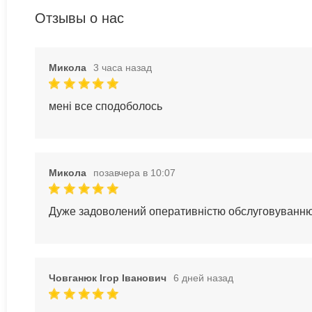
Отзывы о нас
Микола
3 часа назад
мені все сподоболось
Микола
позавчера в 10:07
Дуже задоволений оперативністю обслуговуванн
Човганюк Ігор Іванович
6 дней назад