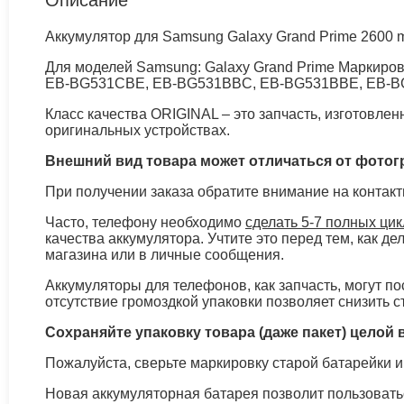
Аккумулятор для Samsung Galaxy Grand Prime 2600 mA
Для моделей Samsung: Galaxy Grand Prime Марки
EB-BG531CBE, EB-BG531BBC, EB-BG531BBE, EB-B
Класс качества ORIGINAL – это запчасть, изготовле
оригинальных устройствах.
Внешний вид товара может отличаться от фото
При получении заказа обратите внимание на контак
Часто, телефону необходимо
сделать 5-7 полных ци
качества аккумулятора. Учтите это перед тем, как д
магазина или в личные сообщения.
Аккумуляторы для телефонов, как запчасть, могут пос
отсутствие громоздкой упаковки позволяет снизить с
Сохраняйте упаковку товара (даже пакет) целой в
Пожалуйста, сверьте маркировку старой батарейки и
Новая аккумуляторная батарея позволит пользовать