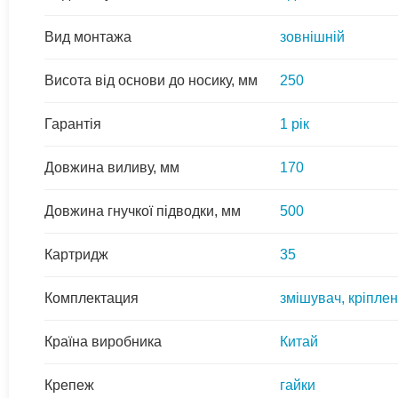
Вид монтажа
зовнішній
Висота від основи до носику, мм
250
Гарантія
1 рік
Довжина виливу, мм
170
Довжина гнучкої підводки, мм
500
Картридж
35
Комплектация
змішувач, кріплен
Країна виробника
Китай
Крепеж
гайки