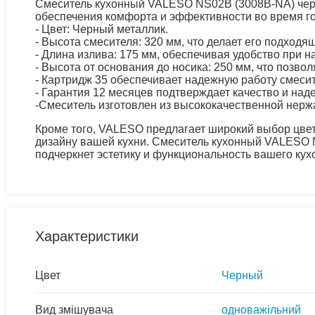
Смеситель кухонный VALESO NS02B (3008B-NA) черн
обеспечения комфорта и эффективности во время го
- Цвет: Черный металлик.
- Высота смесителя: 320 мм, что делает его подходя
- Длина излива: 175 мм, обеспечивая удобство при 
- Высота от основания до носика: 250 мм, что позво
- Картридж 35 обеспечивает надежную работу смесит
- Гарантия 12 месяцев подтверждает качество и наде
-Смеситель изготовлен из высококачественной нержа
Кроме того, VALESO предлагает широкий выбор цвет
дизайну вашей кухни. Смеситель кухонный VALESO NS
подчеркнет эстетику и функциональность вашего кух
Характеристики
Цвет
Черный
Вид змішувача
одноважільний