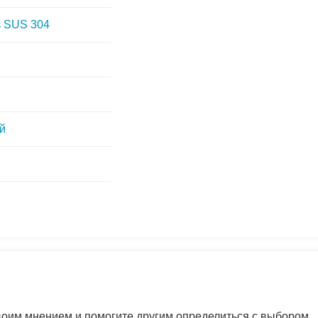
ь SUS 304
й
своим мнением и помогите другим определиться с выбором