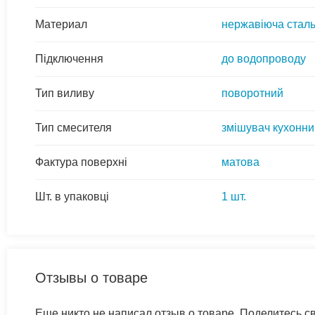
Материал
нержавіюча стал
Підключення
до водопроводу
Тип виливу
поворотний
Тип смесителя
змішувач кухонни
Фактура поверхні
матова
Шт. в упаковці
1 шт.
Отзывы о товаре
Еще никто не написал отзыв о товаре. Поделитесь 