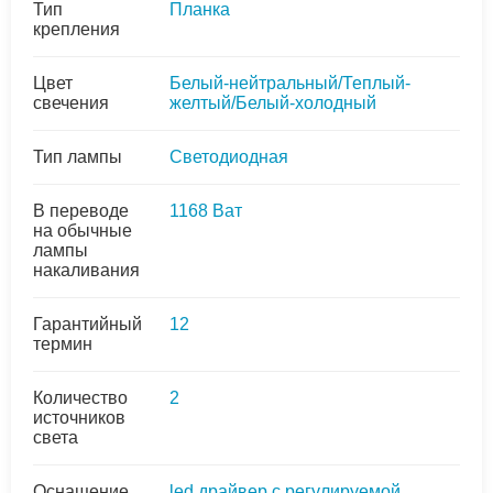
Тип
Планка
крепления
Цвет
Белый-нейтральный/Теплый-
свечения
желтый/Белый-холодный
Тип лампы
Светодиодная
В переводе
1168 Ват
на обычные
лампы
накаливания
Гарантийный
12
термин
Количество
2
источников
света
Оснащение
led драйвер с регулируемой