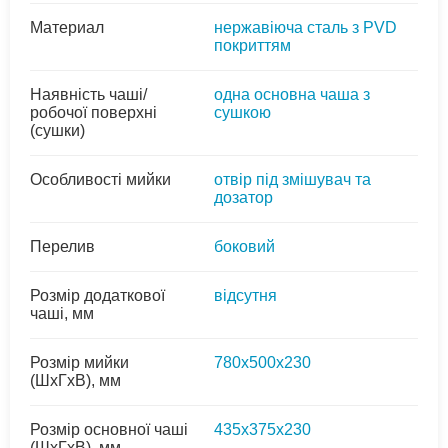
Материал
нержавіюча сталь з PVD
покриттям
Наявність чаші/
одна основна чаша з
робочої поверхні
сушкою
(сушки)
Особливості мийки
отвір під змішувач та
дозатор
Перелив
боковий
Розмір додаткової
відсутня
чаші, мм
Розмір мийки
780х500х230
(ШхГхВ), мм
Розмір основної чаші
435х375х230
(ШхГхВ), мм