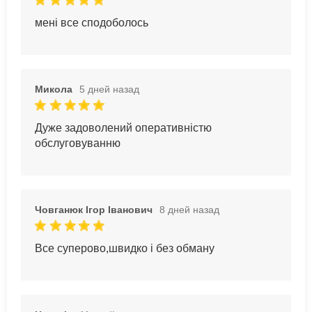
мені все сподоболось
Микола
5 дней назад
Дуже задоволений оперативністю
обслуговуванню
Човганюк Ігор Іванович
8 дней назад
Все суперово,швидко і без обману