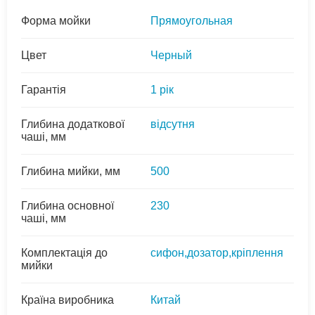
Форма мойки
Прямоугольная
Цвет
Черный
Гарантія
1 рік
Глибина додаткової
відсутня
чаші, мм
Глибина мийки, мм
500
Глибина основної
230
чаші, мм
Комплектація до
сифон,дозатор,кріплення
мийки
Країна виробника
Китай