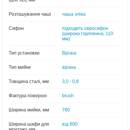
Розташування чаші
чаша зліва
Сифон
підходить євросифон
(широка горловина, 110
мм)
Тип установки
Врізна
Тип мийки
врізна
Товщина сталі, мм
3,0 - 0,8
Фактура поверхні
brush
Ширина мийки, мм
780
Ширина шафи для
від 800
монтажу, мм