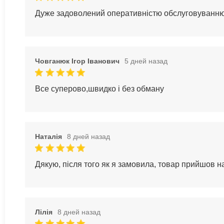
Дуже задоволений оперативністю обслуговуванн
Човганюк Ігор Іванович
5 дней назад
Все суперово,швидко і без обману
Наталія
8 дней назад
Дякую, після того як я замовила, товар прийшов 
Лілія
8 дней назад