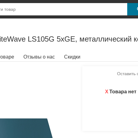
iteWave LS105G 5xGE, металлический к
товаре
Отзывы о нас
Скидки
Оставить 
X
Товара нет