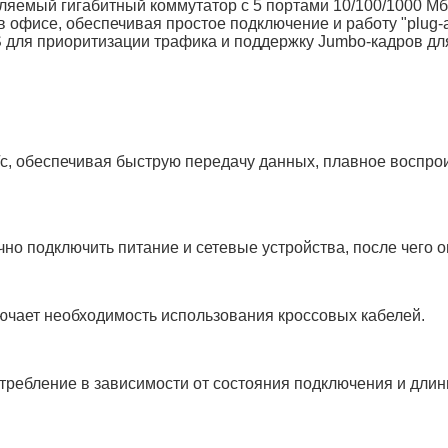
ляемый гигабитный коммутатор с 5 портами 10/100/1000 Мб
 офисе, обеспечивая простое подключение и работу "plug-a
oS для приоритизации трафика и поддержку Jumbo-кадров д
т/с, обеспечивая быструю передачу данных, плавное воспр
чно подключить питание и сетевые устройства, после чего он
ючает необходимость использования кроссовых кабелей.
требление в зависимости от состояния подключения и длин