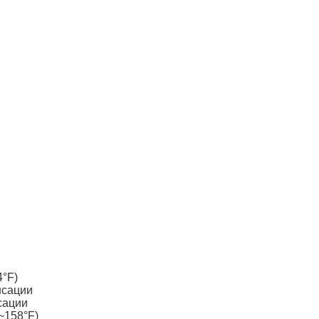
4°F)
нсации
сации
~158°F)