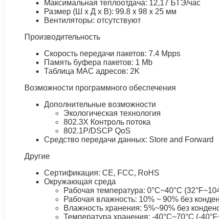
Максимальная теплоотдача: 12,17 БТЭ/час
Размер (Ш х Д х В): 99.8 x 98 x 25 мм
Вентиляторы: отсутствуют
Производительность
Скорость передачи пакетов: 7.4 Mpps
Память буфера пакетов: 1 Mb
Таблица MAC адресов: 2K
Возможности программного обеспечения
Дополнительные возможности
Экологическая технология
802.3X Контроль потока
802.1P/DSCP QoS
Средство передачи данных: Store and Forward
Другие
Сертификация: CE, FCC, RoHS
Окружающая среда
Рабочая температура: 0°C~40°C (32°F~10
Рабочая влажность: 10% ~ 90% без конде
Влажность хранения: 5%~90% без конден
Температура хранения: -40°C~70°C (-40°F