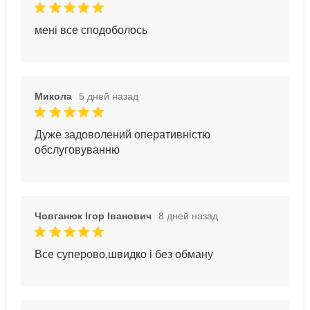
мені все сподоболось
Микола
5 дней назад
Дуже задоволений оперативністю
обслуговуванню
Човганюк Ігор Іванович
8 дней назад
Все суперово,швидко і без обману