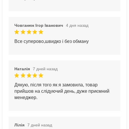
Човганюк Ігор Іванович
4 дня назад
Все суперово,швидко і без обману
Наталія
7 дней назад
Дякую, після того як я замовила, товар
прийшов на слідуючий день, дуже приємний
менеджер.
Лілія
7 дней назад