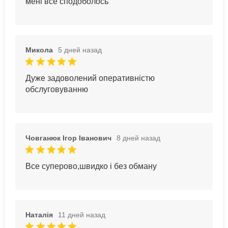
мені все сподоболось
Микола
5 дней назад
Дуже задоволений оперативністю
обслуговуванню
Човганюк Ігор Іванович
8 дней назад
Все суперово,швидко і без обману
Наталія
11 дней назад